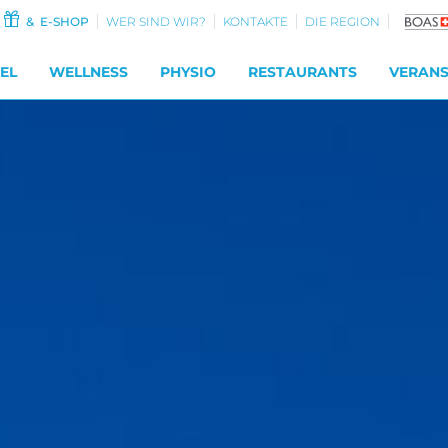
& E-SHOP
WER SIND WIR?
KONTAKTE
DIE REGION
EL
WELLNESS
PHYSIO
RESTAURANTS
VERAN