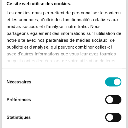
Ce site web utilise des cookies.
Les cookies nous permettent de personnaliser le contenu
Le Magic Pass est disponible exclusivement sur le site
et les annonces, d'offrir des fonctionnalités relatives aux
officiel
www.magicpass.ch
. Les tarifs varient en fonction de
la période d'achat :
plus vous l’achetez tôt, plus c’est
médias sociaux et d'analyser notre trafic. Nous
intéressant !
Nos équipes aux bains se tiennent à votre
partageons également des informations sur l'utilisation de
disposition pour vous renseigner sur cette offre et vous
accompagner dans le processus d'achat.
notre site avec nos partenaires de médias sociaux, de
publicité et d'analyse, qui peuvent combiner celles-ci
avec d'autres informations que vous leur avez fournies
ou qu'ils ont collectées lors de votre utilisation de leurs
OBTENIR MON MAGIC PASS
services.
Sélection
Nécessaires
du
consentement
FAQ - Foire Aux Questions
Préférences
Statistiques