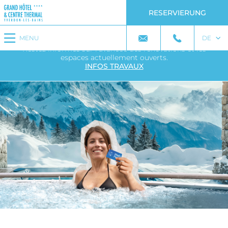
RESERVIERUNG
Midis de la Belle Epoque : Découvrez la
nouvelle carte
avec plat du jour
à CHF 19.- seulement !
MENU
DE
LE FUTUR CENTRE THERMAL PREND FORME
Restez informés sur l'avancée des rénovations et les
espaces actuellement ouverts.
INFOS TRAVAUX