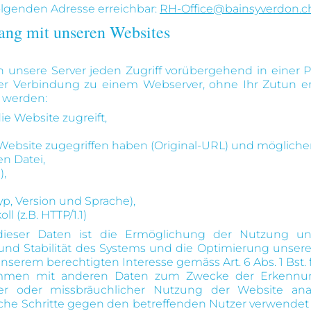
olgenden Adresse erreichbar:
RH-Office@bainsyverdon.c
ang mit unseren Websites
unsere Server jeden Zugriff vorübergehend in einer Pr
er Verbindung zu einem Webserver, ohne Ihr Zutun erf
 werden:
ie Website zugreift,
e Website zugegriffen haben (Original-URL) und möglich
n Datei,
),
p, Version und Sprache),
 (z.B. HTTP/1.1)
eser Daten ist die Ermöglichung der Nutzung uns
 und Stabilität des Systems und die Optimierung unsere
serem berechtigten Interesse gemäss Art. 6 Abs. 1 Bst. 
ammen mit anderen Daten zum Zwecke der Erkennung
ter oder missbräuchlicher Nutzung der Website ana
chtliche Schritte gegen den betreffenden Nutzer verwende