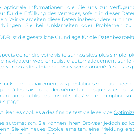
ptionale Informationen, die Sie uns zur Verfügung st
r für die Erfüllung des Vertrages, sofern in dieser Da
ben. Wir verarbeiten diese Daten insbesondere, um Ihre
rbringen, Sie bei Unklarheiten oder Problemen zu
 b DDR ist die gesetzliche Grundlage für die Datenbearbe
ts de rendre votre visite sur nos sites plus simple, plu
tre navigateur web enregistre automatiquement sur le 
site sur nos sites internet, vous serez amené à vous e
stocker temporairement vos prestations sélectionnées et
plus à les saisir une deuxième fois lorsque vous consu
 en tant qu'utilisateur inscrit suite à votre inscription s
ous-page.
iser les cookies à des fins de test via le service
Optimize
 automatisch. Sie können Ihren Browser jedoch so kon
enn Sie ein neues Cookie erhalten, eine Meldung ersc