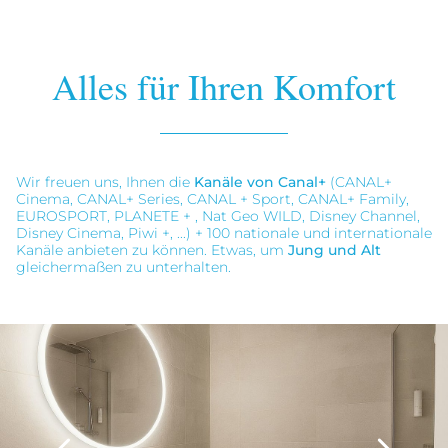
Alles für Ihren Komfort
Wir freuen uns, Ihnen die
Kanäle von Canal+
(CANAL+
Cinema, CANAL+ Series, CANAL + Sport, CANAL+ Family,
EUROSPORT, PLANETE + , Nat Geo WILD, Disney Channel,
Disney Cinema, Piwi +, ...) + 100 nationale und internationale
Kanäle anbieten zu können. Etwas, um
Jung und Alt
gleichermaßen zu unterhalten.