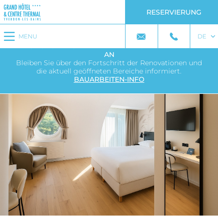
RESERVIERUNG
Mittagessen in der Belle Epoque: Entdecken Sie
die
neue Speisekarte mit dem Tagesgericht
für nur CHF
19.–!
MENU
DE
DAS ZUKÜNFTIGE THERMALZENTRUM NIMMT FORM
AN
Bleiben Sie über den Fortschritt der Renovationen und
die aktuell geöffneten Bereiche informiert.
BAUARBEITEN-INFO