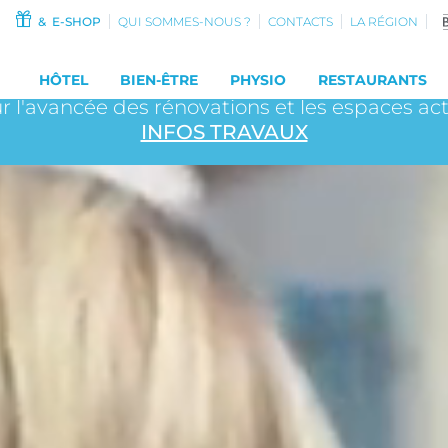
& E-SHOP
QUI SOMMES-NOUS ?
CONTACTS
LA RÉGION
 : Découvrez la
nouvelle carte avec plat du j
LE FUTUR CENTRE THERMAL PREND FORM
HÔTEL
BIEN-ÊTRE
PHYSIO
RESTAURANTS
r l'avancée des rénovations et les espaces ac
INFOS TRAVAUX