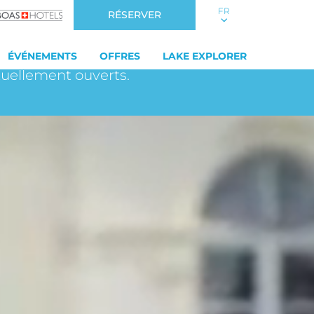
FR
RÉSERVER
our
à CHF 19.- seulement !
E
ÉVÉNEMENTS
OFFRES
LAKE EXPLORER
tuellement ouverts.